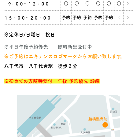
○
○
○
○
○
○
×
9：００～１２：００
予約
予約
予約
予約
予約
×
×
１５：００～２０：００
※定休日/日曜日 祝日
※平日午後予約優先 随時新患受付中
※ご予約はエキテンのロゴマークからお願い致します。
八千代市 八千代台駅 徒歩２分
※
初めての方随時受付 午後 予約優先 診療