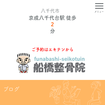
八千代市
メニュー
京成八千代台駅 徒歩
2
TOP
分
船橋整骨院について
ご予約はエキテンから
院長挨拶・スタッフ紹介
初めての方へ
メニュー・料金について
ブログ
船橋整骨院のマッサージ
交通事故・労災