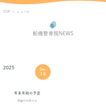
肩の痛み
TOP
ニュース
腰の痛み
船橋整骨院NEWS
首・頭痛
骨盤矯正
膝・足の痛み
2025
Dec
19
手・脚のしびれ
パワープレート
年末年始の予定
ブログ
休診のお知らせ