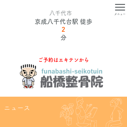
八千代市
メニュー
京成八千代台駅 徒歩
2
TOP
分
船橋整骨院について
ご予約はエキテンから
院長挨拶・スタッフ紹介
初めての方へ
メニュー・料金について
ニュース
船橋整骨院のマッサージ
交通事故・労災