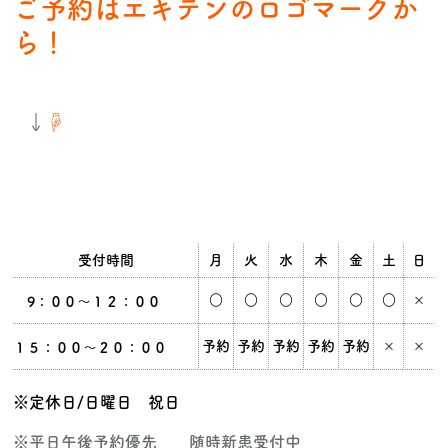
ご予約はエキテンのロゴマークか
ら！
↓
☟
受付時間
月
火
水
木
金
土
日
○
○
○
○
○
○
×
9：００～１２：００
予約
予約
予約
予約
予約
×
×
１５：００～２０：００
※定休日/日曜日 祝日
※平日午後予約優先 随時新患受付中