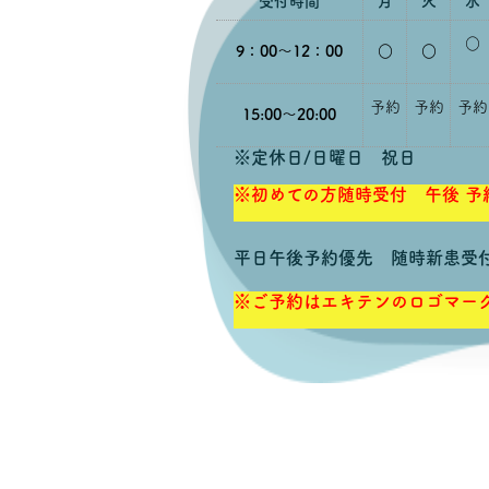
tel. 047-48
受付時間
月
火
水
○
9：00～12：00
○
○
予約
予約
予約
15:00～20:00
※定休日/日曜日 祝日
※初めての方随時受付 午後 予
平日午後予約優先 随時新患受
※ご予約はエキテンのロゴマー