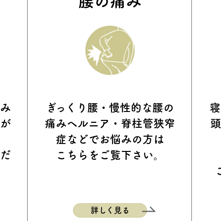
腰の痛み
痛み
ぎっくり腰・慢性的な腰の
寝
はが
痛み
ヘルニア・脊柱管狭窄
頭
症などで
お悩みの方は
くだ
こちらをご覧下さい。