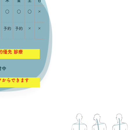
0-2784
木
金
土
日
○
○
○
×
予約
予約
×
×
約優先 診療
付中
クからできます