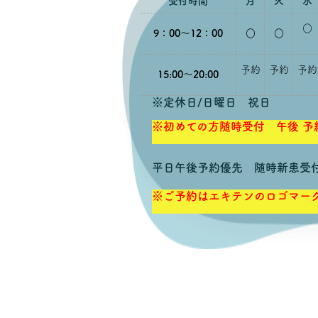
受付時間
月
火
水
○
9：00～12：00
○
○
予約
予約
予約
15:00～20:00
※定休日/日曜日 祝日
※初めての方随時受付 午後 予
平日午後予約優先 随時新患受
※ご予約はエキテンのロゴマー