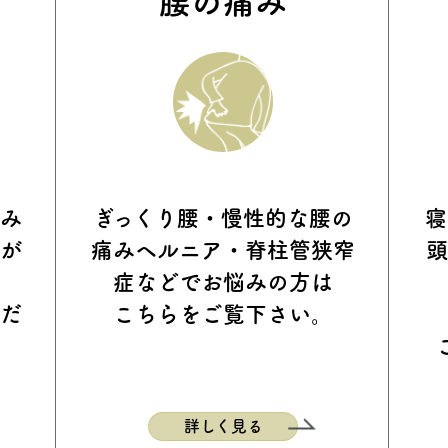
腰の痛み
痛み
ぎっくり腰・慢性的な腰の
寝
はが
痛み
ヘルニア・脊柱管狭窄
頭
症などで
お悩みの方は
くだ
こちらをご覧下さい。
詳しく見る