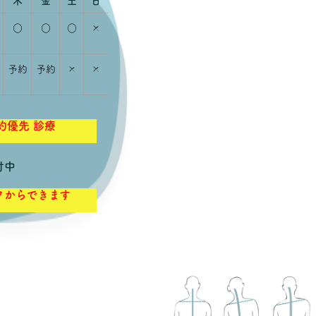
木
金
土
日
○
○
○
×
予約
予約
×
×
約優先 診療
付中
クからできます